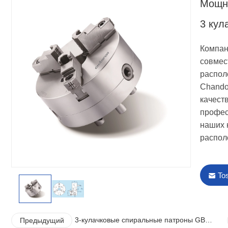
Мощн
3 кул
Компан
совмес
распол
Chando
качест
профес
наших 
распол
To
3-кулачковые спиральные патроны GB
Предыдущий