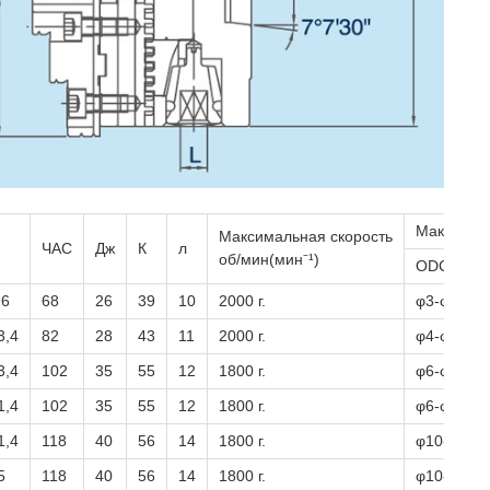
Максимал
Максимальная скорость
ЧАС
Дж
К
л
об/мин(мин⁻¹)
ODCЗажи
,6
68
26
39
10
2000 г.
φ3-φ145
3,4
82
28
43
11
2000 г.
φ4-φ200
3,4
102
35
55
12
1800 г.
φ6-φ250
1,4
102
35
55
12
1800 г.
φ6-φ250
1,4
118
40
56
14
1800 г.
φ10-φ315
5
118
40
56
14
1800 г.
φ10-φ315