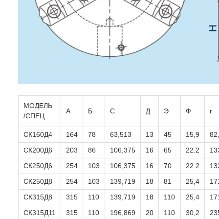
МОДЕЛЬ
А
Б
С
Д
Э
Ф
г
/СПЕЦ.
СК160Д4
164
78
63,513
13
45
15,9
82
СК200Д6
203
86
106,375
16
65
22.2
13
СК250Д6
254
103
106,375
16
70
22.2
13
СК250Д8
254
103
139,719
18
81
25,4
17
СК315Д8
315
110
139,719
18
110
25,4
17
СК315Д11
315
110
196,869
20
110
30,2
23