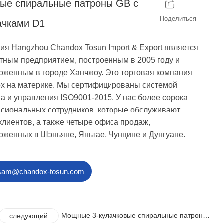
ые спиральные патроны GB с
Поделиться
ачками D1
ия Hangzhou Chandox Tosun Import & Export является
тным предприятием, построенным в 2005 году и
оженным в городе Ханчжоу. Это торговая компания
x на материке. Мы сертифицированы системой
ва и управления ISO9001-2015. У нас более сорока
сиональных сотрудников, которые обслуживают
клиентов, а также четыре офиса продаж,
оженных в Шэньяне, Яньтае, Чунцине и Дунгуане.
sam@chandox-tosun.com
Мощные 3-кулачковые спиральные патроны
следующий