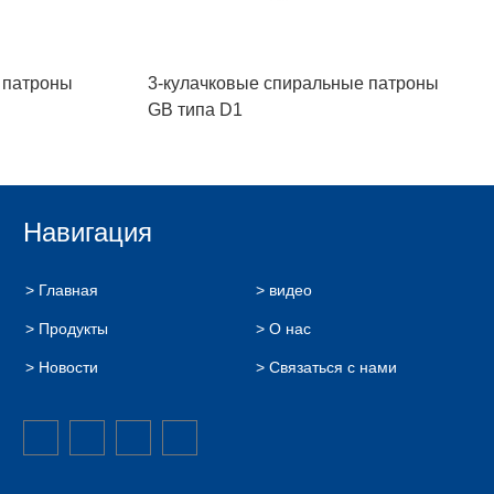
 патроны
3-кулачковые спиральные патроны
GB типа D1
Навигация
> Главная
> видео
> Продукты
> О нас
> Новости
> Связаться с нами