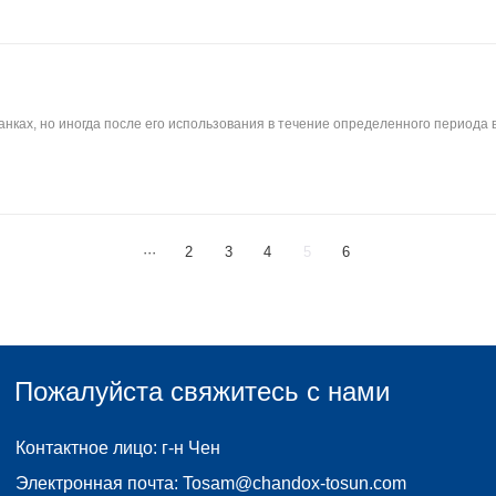
нках, но иногда после его использования в течение определенного периода 
···
2
3
4
5
6
Пожалуйста свяжитесь с нами
Контактное лицо: г-н Чен
Электронная почта:
Tosam@chandox-tosun.com