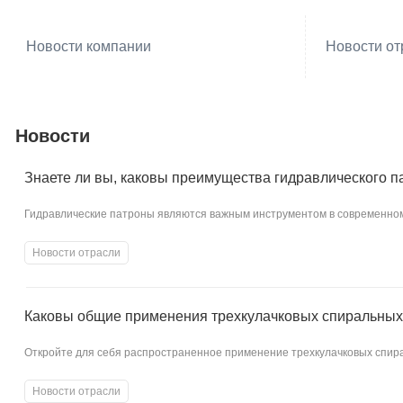
Новости компании
Новости от
Новости
Знаете ли вы, каковы преимущества гидравлического п
Гидравлические патроны являются важным инструментом в современном
преимущества гидравлических патронов, в том числе повышенную эффект
Новости отрасли
Каковы общие применения трехкулачковых спиральных
Откройте для себя распространенное применение трехкулачковых спира
Chandox Tosun Import & Export предлагает широкий ассортимент высоко
Новости отрасли