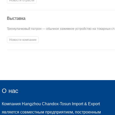
Новости отрасли
Выставка
Трехкулачковый патрон — обычное зажимное устройство на токарных ста
Новости компании
О нас
Компания Hangzhou Chandox-Tosun Import & Export
является совместным предприятием, построенным