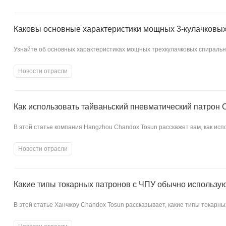
Каковы основные характеристики мощных 3-кулачковы
Узнайте об основных характеристиках мощных трехкулачковых спиральны
патронов и о том, как они могут улучшить ваши операции обработки.
Новости отрасли
Как использовать тайваньский пневматический патрон 
В этой статье компания Hangzhou Chandox Tosun расскажет вам, как ис
Новости отрасли
Какие типы токарных патронов с ЧПУ обычно использу
В этой статье Ханчжоу Chandox Tosun рассказывает, какие типы токарн