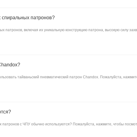
х спиральных патронов?
х патронов, включая их уникальную конструкцию патрона, высокую силу захв
Chandox?
пользовать тайваньский пневматический патрон Chandox. Пожалуйста, нажмит
ются?
ых патронов с ЧПУ обычно используются? Пожалуйста, нажмите, чтобы посмо