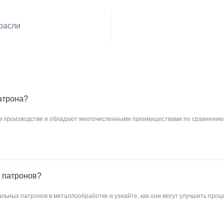
расли
атрона?
 производстве и обладают многочисленными преимуществами по сравнению 
ивность обработки, точность и универсальность при глубоком сверлении и 
 патронов?
льных патронов в металлообработке и узнайте, как они могут улучшить проц
качественных трехкулачковых спиральных патронов для ваших токарных станк