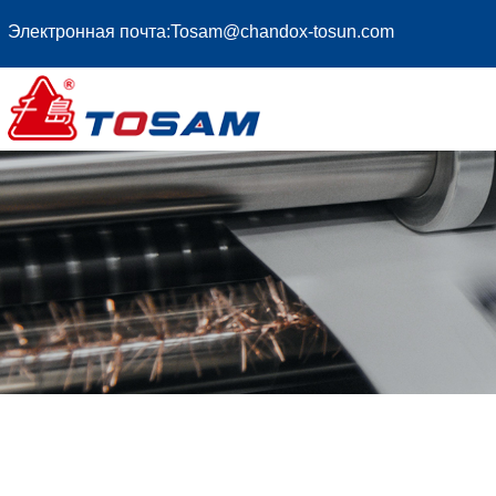
Электронная почта:
Tosam@chandox-tosun.com