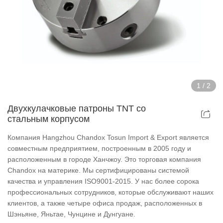
Крепления для полых патронов
Крепления для полых воздушных патронов
Приспособления для вращающегося пневматическ
1
/
2
Запчасти и аксессуары
Двухкулачковые патроны TNT со
стальным корпусом
Серия прокруточных патронов
Компания Hangzhou Chandox Tosun Import & Export является
Серия супертонких патронов
совместным предприятием, построенным в 2005 году и
расположенным в городе Ханчжоу. Это торговая компания
Chandox на материке. Мы сертифицированы системой
Серия патронов со стальным корпусом
качества и управления ISO9001-2015. У нас более сорока
профессиональных сотрудников, которые обслуживают наших
Серия Дин Чакс
клиентов, а также четыре офиса продаж, расположенных в
Шэньяне, Яньтае, Чунцине и Дунгуане.