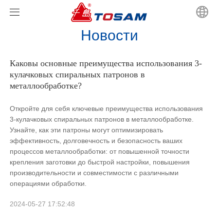
Новости
Главная
Каковы основные преимущества использования 3-
Продукты
кулачковых спиральных патронов в
металлообработке?
Новости
ШАНФОР
Откройте для себя ключевые преимущества использования
видео
ЧАНДОКС
Новости компании
Серия спиральных патронов JIS
3-кулачковых спиральных патронов в металлообработке.
Узнайте, как эти патроны могут оптимизировать
О нас
Новости отрасли
Серия спиральных патронов GB
Серия гидравлических полых патронов
эффективность, долговечность и безопасность ваших
процессов металлообработки: от повышенной точности
Связаться с нами
Твердые поворотные гидравлические цилиндры
Гидравлический твердотельный патрон
крепления заготовки до быстрой настройки, повышения
производительности и совместимости с различными
операциями обработки.
Выбор типа мощных патронов с мягкими кулачкам
Сверхвысокоскоростные полые поворотные гидрав
2024-05-27 17:52:48
Твердые поворотные гидравлические цилиндры