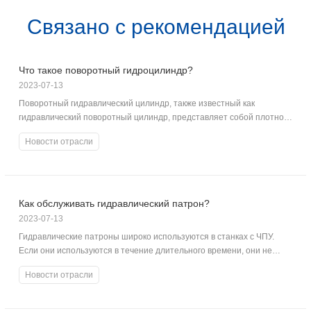
Связано с рекомендацией
Что такое поворотный гидроцилиндр?
2023-07-13
Поворотный гидравлический цилиндр, также известный как
гидравлический поворотный цилиндр, представляет собой плотно
собранный аксессуар, который использует гидравлическое
Новости отрасли
давление для создания очень высокого крутящего момента в
небольшом пространстве.
Как обслуживать гидравлический патрон?
2023-07-13
Гидравлические патроны широко используются в станках с ЧПУ.
Если они используются в течение длительного времени, они не
будут плотно зажаты.
Новости отрасли