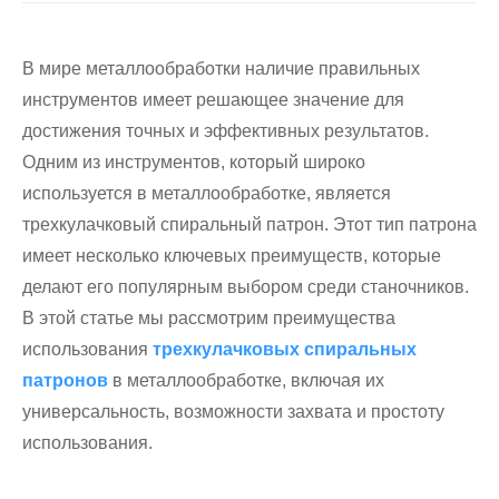
Крепления для полых патронов
В мире металлообработки наличие правильных
Крепления для полых воздушных патронов
инструментов имеет решающее значение для
достижения точных и эффективных результатов.
Приспособления для вращающегося пневматическ
Одним из инструментов, который широко
используется в металлообработке, является
Запчасти и аксессуары
трехкулачковый спиральный патрон. Этот тип патрона
имеет несколько ключевых преимуществ, которые
Серия прокруточных патронов
делают его популярным выбором среди станочников.
В этой статье мы рассмотрим преимущества
Серия супертонких патронов
использования
трехкулачковых спиральных
патронов
в металлообработке, включая их
Серия патронов со стальным корпусом
универсальность, возможности захвата и простоту
Серия Дин Чакс
использования.